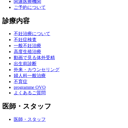
関連医療機関
ご予約について
診療内容
不妊治療について
不妊症検査
一般不妊治療
高度生殖治療
動画で見る体外受精
出生前診断
外来・カウンセリング
婦人科一般治療
不育症
programme OVO
よくあるご質問
医師・スタッフ
医師・スタッフ