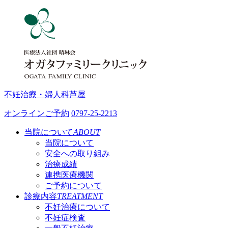
不妊治療・婦人科
芦屋
オンラインご予約
0797-25-2213
当院について
ABOUT
当院について
安全への取り組み
治療成績
連携医療機関
ご予約について
診療内容
TREATMENT
不妊治療について
不妊症検査