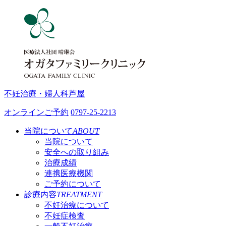
不妊治療・婦人科
芦屋
オンラインご予約
0797-25-2213
当院について
ABOUT
当院について
安全への取り組み
治療成績
連携医療機関
ご予約について
診療内容
TREATMENT
不妊治療について
不妊症検査