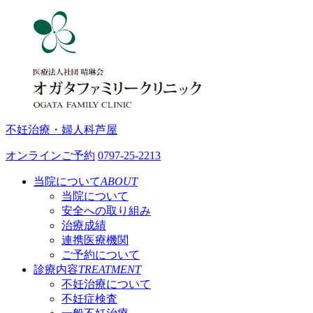
不妊治療・婦人科
芦屋
オンラインご予約
0797-25-2213
当院について
ABOUT
当院について
安全への取り組み
治療成績
連携医療機関
ご予約について
診療内容
TREATMENT
不妊治療について
不妊症検査