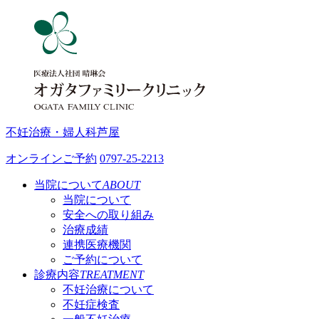
不妊治療・婦人科
芦屋
オンラインご予約
0797-25-2213
当院について
ABOUT
当院について
安全への取り組み
治療成績
連携医療機関
ご予約について
診療内容
TREATMENT
不妊治療について
不妊症検査