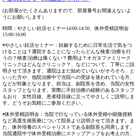
(お部屋がたくさんありますので、部屋番号お間違えないよ
うにお願いします）
時間：やさしい妊活セミナー14:00-14:50、体外受精説明会
15:00-16:00
◉やさしい妊活セミナー：妊娠するために日常生活で気をつ
けることは？通院することになったらどんな検査/治療を行
うの？検査/治療は痛くない？費用は？オガタファミリーク
リニックはどんなクリニック？、などについて、丁寧にご説
明させて頂きます。通院はまだ始めていないがそろそろ、と
いった方や、他院治療中で当院への受診を迷われている方、
などが対象となります。担当は、副院長を含め、当院の女性
スタッフとなります。実際に不妊治療の経験のあるスタッフ
もおり、女性目線、患者様目線に立ってやさしくご説明しま
す。どうぞお気軽にご参加ください。
◉体外受精説明会：当院で行なっている体外受精や顕微授精
など高度生殖医療について院長より説明させて頂きます。ま
た、体外培養のスペシャリストである副院長も同席します。
当院通院中で体外受精治療にステップアップをお考えの方、