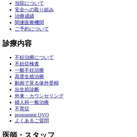
当院について
安全への取り組み
治療成績
関連医療機関
ご予約について
診療内容
不妊治療について
不妊症検査
一般不妊治療
高度生殖治療
動画で見る体外受精
出生前診断
外来・カウンセリング
婦人科一般治療
不育症
programme OVO
よくあるご質問
医師・スタッフ