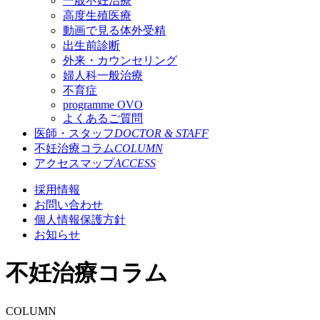
一般不妊治療
高度生殖医療
動画で見る体外受精
出生前診断
外来・カウンセリング
婦人科一般治療
不育症
programme OVO
よくあるご質問
医師・スタッフ
DOCTOR & STAFF
不妊治療コラム
COLUMN
アクセスマップ
ACCESS
採用情報
お問い合わせ
個人情報保護方針
お知らせ
不妊治療コラム
COLUMN