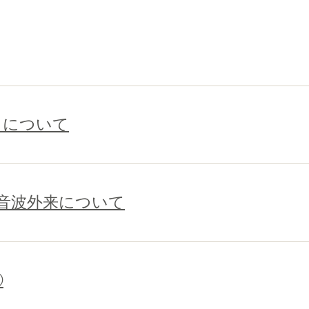
トについて
音波外来について
②