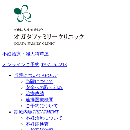
不妊治療・婦人科
芦屋
オンラインご予約
0797-25-2213
当院について
ABOUT
当院について
安全への取り組み
治療成績
連携医療機関
ご予約について
診療内容
TREATMENT
不妊治療について
不妊症検査